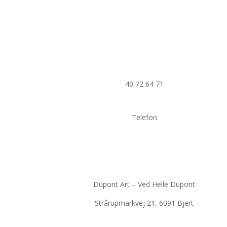
40 72 64 71
Telefon
Dupont Art – Ved Helle Dupont
Strårupmarkvej 21, 6091 Bjert